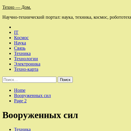
Skip
Техно — Дом.
to
Научно-технический портал: наука, техника, космос, робототех
content
IT
Космос
Наука
Связь
Техника
Технологии
Электроника
Техно-карта
Найти:
Home
Вооруженных сил
Page 2
Вооруженных сил
Техника