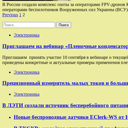
В России создали комплекс охоты за операторами FPV-дронов К
операторами беспилотников Вооруженных сил Украины (ВСУ). 
Пагинация
Previous
1
2
записей
Найти:
Электроника
Приглашаем на вебинар «Пленочные конденсаторы
Приглашаем принять участие 10 сентября в вебинаре о текуще
приведены конкретные и актуальные примеры применения плен
Электроника
Прецизионный измеритель малых токов и больш
Электроника
В ЛЭТИ создали источник бесперебойного питан
Новые беспроводные датчики EClerk-WS от 