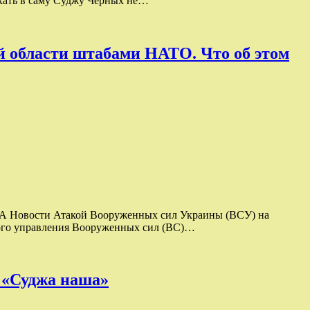
ехать в саму Суджу Черных не…
й области штабами НАТО. Что об этом
ИА Новости Атакой Вооруженных сил Украины (ВСУ) на
кого управления Вооруженных сил (ВС)…
: «Суджа наша»