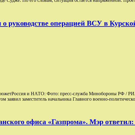
оде Судже. По его словам, ситуация остается напряженной. Про
и о руководстве операцией ВСУ в Курско
СюжетРоссия и НАТО: Фото: пресс-служба Минобороны РФ / Р
ом заявил заместитель начальника Главного военно-политичес
анского офиса «Газпрома». Мэр ответил