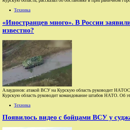
Курскую область, рассказал об обстановке в приграничном гор
Техника
«Иностранцев много». В России заявил
известно?
Алаудинов: атакой ВСУ на Курскую область руководит НАТО
Курскую область руководит командование штабов НАТО. Об эт
Техника
Появилось видео с бойцами ВСУ у судж