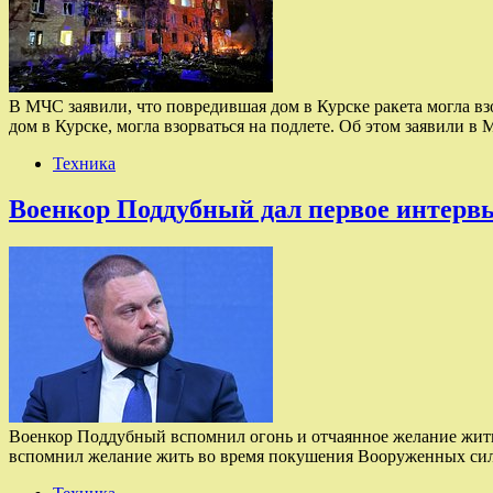
В МЧС заявили, что повредившая дом в Курске ракета могла взо
дом в Курске, могла взорваться на подлете. Об этом заявили 
Техника
Военкор Поддубный дал первое интервь
Военкор Поддубный вспомнил огонь и отчаянное желание жи
вспомнил желание жить во время покушения Вооруженных сил 