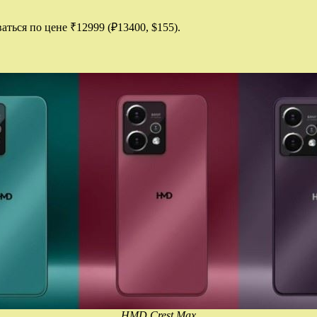
ться по цене ₹12999 (₽13400, $155).
HMD Crest Max