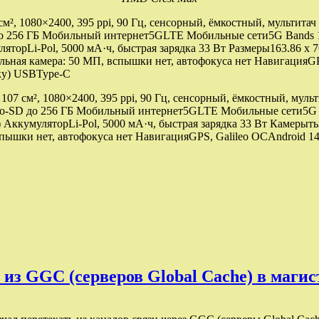
, 1080×2400, 395 ppi, 90 Гц, сенсорный, ёмкостный, мультитач Ж
 256 ГБ Мобильный интернет5GLTE Мобильные сети5G Bands 1,3,
муляторLi-Pol, 5000 мА·ч, быстрая зарядка 33 Вт Размеры163.86 x
ная камера: 50 МП, вспышки нет, автофокуса нет НавигацияGPS
ку) USBType-C
 см², 1080×2400, 395 ppi, 90 Гц, сенсорный, ёмкостный, мульти
o-SD до 256 ГБ Мобильный интернет5GLTE Мобильные сети5G Ba
(900) АккумуляторLi-Pol, 5000 мА·ч, быстрая зарядка 33 Вт Каме
пышки нет, автофокуса нет НавигацияGPS, Galileo ОСAndroid 1
из GGC (серверов Global Cache) в маги