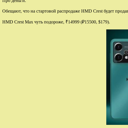
Про деньги.
Обещают, что на стартовой распродаже HMD Crest будет продава
HMD Crest Max чуть подороже, ₹14999 (₽15500, $179).