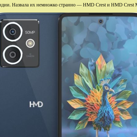
ии. Назвала их немножко странно — HMD Crest и HMD Crest Ma