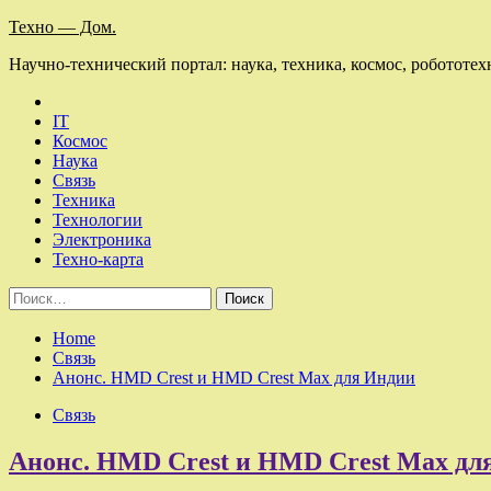
Skip
Техно — Дом.
to
Научно-технический портал: наука, техника, космос, робототех
content
IT
Космос
Наука
Связь
Техника
Технологии
Электроника
Техно-карта
Найти:
Home
Связь
Анонс. HMD Crest и HMD Crest Max для Индии
Связь
Анонс. HMD Crest и HMD Crest Max дл