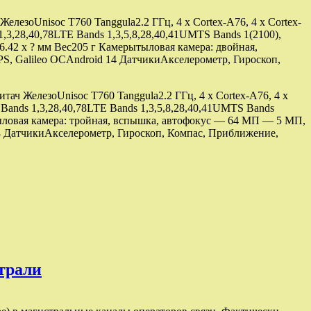
елезоUnisoc T760 Tanggula2.2 ГГц, 4 x Cortex-A76, 4 x Cortex-
28,40,78LTE Bands 1,3,5,8,28,40,41UMTS Bands 1(2100),
 76.42 x ? мм Вес205 г Камерытыловая камера: двойная,
, Galileo ОСAndroid 14 ДатчикиАкселерометр, Гироскоп,
тач ЖелезоUnisoc T760 Tanggula2.2 ГГц, 4 x Cortex-A76, 4 x
nds 1,3,28,40,78LTE Bands 1,3,5,8,28,40,41UMTS Bands
рытыловая камера: тройная, вспышка, автофокус — 64 МП — 5 МП,
4 ДатчикиАкселерометр, Гироскоп, Компас, Приближение,
страли