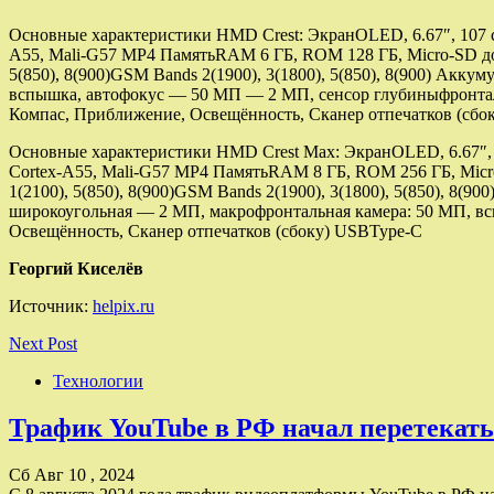
Основные характеристики HMD Crest: ЭкранOLED, 6.67″, 107 см²
A55, Mali-G57 MP4 ПамятьRAM 6 ГБ, ROM 128 ГБ, Micro-SD до
5(850), 8(900)GSM Bands 2(1900), 3(1800), 5(850), 8(900) Акку
вспышка, автофокус — 50 МП — 2 МП, сенсор глубиныфронталь
Компас, Приближение, Освещённость, Сканер отпечатков (сбо
Основные характеристики HMD Crest Max: ЭкранOLED, 6.67″, 107
Cortex-A55, Mali-G57 MP4 ПамятьRAM 8 ГБ, ROM 256 ГБ, Micr
1(2100), 5(850), 8(900)GSM Bands 2(1900), 3(1800), 5(850), 8
широкоугольная — 2 МП, макрофронтальная камера: 50 МП, вс
Освещённость, Сканер отпечатков (сбоку) USBType-C
Георгий Киселёв
Источник:
helpix.ru
Next Post
Технологии
Трафик YouTube в РФ начал перетекать 
Сб Авг 10 , 2024