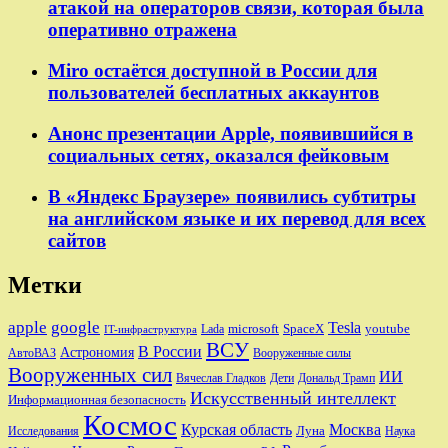
атакой на операторов связи, которая была
оперативно отражена
Miro остаётся доступной в России для
пользователей бесплатных аккаунтов
Анонс презентации Apple, появившийся в
социальных сетях, оказался фейковым
В «Яндекс Браузере» появились субтитры
на английском языке и их перевод для всех
сайтов
Метки
apple
google
Tesla
microsoft
SpaceX
youtube
Lada
IT-инфраструктура
ВСУ
В России
Астрономия
АвтоВАЗ
Вооруженные силы
Вооруженных сил
ИИ
Вячеслав Гладков
Дети
Дональд Трамп
Искусственный интеллект
Информационная безопасность
Космос
Курская область
Москва
Луна
Исследования
Наука