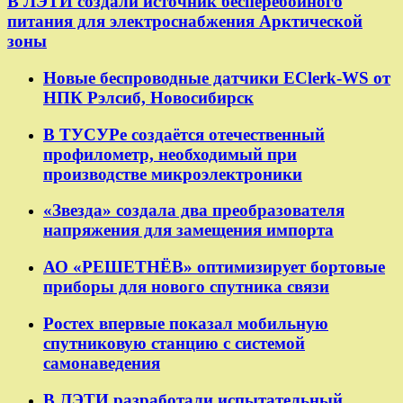
В ЛЭТИ создали источник бесперебойного
питания для электроснабжения Арктической
зоны
Новые беспроводные датчики EClerk-WS от
НПК Рэлсиб, Новосибирск
В ТУСУРе создаётся отечественный
профилометр, необходимый при
производстве микроэлектроники
«Звезда» создала два преобразователя
напряжения для замещения импорта
АО «РЕШЕТНЁВ» оптимизирует бортовые
приборы для нового спутника связи
Ростех впервые показал мобильную
спутниковую станцию с системой
самонаведения
В ЛЭТИ разработали испытательный