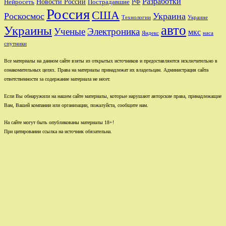
Разработки
Новости России
Пострадавшие
Нейросеть
РФ
Россия
США
Роскосмос
Украина
Технологии
Украине
авто
Украины
Ученые
Электроника
мкс
Яндекс
наса
спутники
Все материалы на данном сайте взяты из открытых источников и предоставляются исключительно в
ознакомительных целях. Права на материалы принадлежат их владельцам. Администрация сайта
ответственности за содержание материала не несет.
Если Вы обнаружили на нашем сайте материалы, которые нарушают авторские права, принадлежащие
Вам, Вашей компании или организации, пожалуйста, сообщите нам.
На сайте могут быть опубликованы материалы 18+!
При цитировании ссылка на источник обязательна.