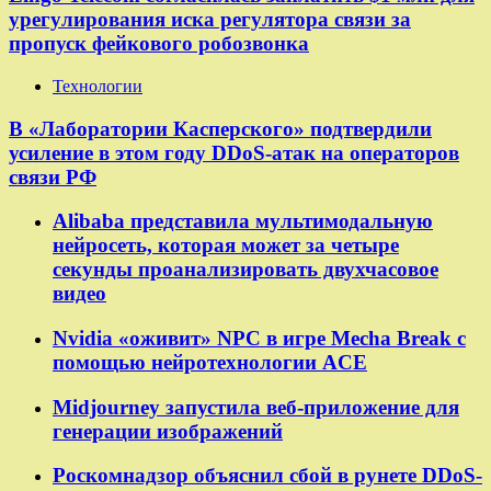
урегулирования иска регулятора связи за
пропуск фейкового робозвонка
Технологии
В «Лаборатории Касперского» подтвердили
усиление в этом году DDoS-атак на операторов
связи РФ
Alibaba представила мультимодальную
нейросеть, которая может за четыре
секунды проанализировать двухчасовое
видео
Nvidia «оживит» NPC в игре Mecha Break с
помощью нейротехнологии ACE
Midjourney запустила веб-приложение для
генерации изображений
Роскомнадзор объяснил сбой в рунете DDoS-