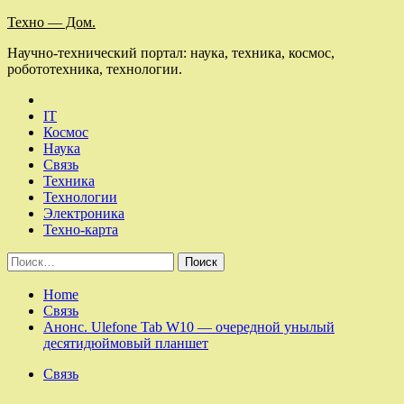
Skip
Техно — Дом.
to
Научно-технический портал: наука, техника, космос,
content
робототехника, технологии.
IT
Космос
Наука
Связь
Техника
Технологии
Электроника
Техно-карта
Найти:
Home
Связь
Анонс. Ulefone Tab W10 — очередной унылый
десятидюймовый планшет
Связь