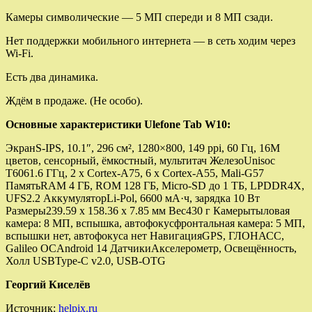
Камеры символические — 5 МП спереди и 8 МП сзади.
Нет поддержки мобильного интернета — в сеть ходим через
Wi-Fi.
Есть два динамика.
Ждём в продаже. (Не особо).
Основные характеристики Ulefone Tab W10:
ЭкранS-IPS, 10.1″, 296 см², 1280×800, 149 ppi, 60 Гц, 16M
цветов, сенсорный, ёмкостный, мультитач ЖелезоUnisoc
T6061.6 ГГц, 2 x Cortex-A75, 6 x Cortex-A55, Mali-G57
ПамятьRAM 4 ГБ, ROM 128 ГБ, Micro-SD до 1 ТБ, LPDDR4X,
UFS2.2 АккумуляторLi-Pol, 6600 мА·ч, зарядка 10 Вт
Размеры239.59 x 158.36 x 7.85 мм Вес430 г Камерытыловая
камера: 8 МП, вспышка, автофокусфронтальная камера: 5 МП,
вспышки нет, автофокуса нет НавигацияGPS, ГЛОНАСС,
Galileo ОСAndroid 14 ДатчикиАкселерометр, Освещённость,
Холл USBType-C v2.0, USB-OTG
Георгий Киселёв
Источник:
helpix.ru