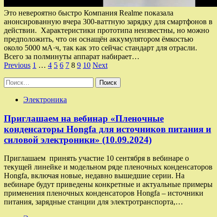
Это невероятно быстро Компания Realme показала
анонсированную вчера 300-ваттную зарядку для смартфонов в
действии. Характеристики прототипа неизвестны, но можно
предположить, что он оснащён аккумулятором ёмкостью
около 5000 мА·ч, так как это сейчас стандарт для отрасли.
Всего за полминуты аппарат набирает…
Пагинация
Previous
1
…
4
5
6
7
8
9
10
Next
записей
Найти:
Электроника
Приглашаем на вебинар «Пленочные
конденсаторы Hongfa для источников питания и
силовой электроники» (10.09.2024)
Приглашаем принять участие 10 сентября в вебинаре о
текущей линейке и модельном ряде пленочных конденсаторов
Hongfa, включая новые, недавно вышедшие серии. На
вебинаре будут приведены конкретные и актуальные примеры
применения пленочных конденсаторов Hongfa – источники
питания, зарядные станции для электротранспорта,…