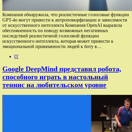
Компания обнаружила, что реалистичные голосовые функции
GPT-4o могут привести к антропоморфизации и зависимости
от искусственного интеллекта Компания OpenAI выразила
обеспокоенность по поводу возможных негативных
последствий реалистичной голосовой функции
искусственного интеллекта, которая может привести к
эмоциональной привязанности людей к боту в…
IT
Google DeepMind представил робота,
способного играть в настольный
теннис на любительском уровне