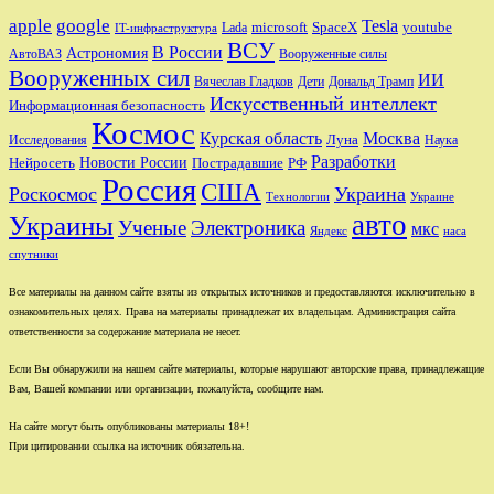
apple
google
Tesla
microsoft
SpaceX
youtube
Lada
IT-инфраструктура
ВСУ
В России
Астрономия
АвтоВАЗ
Вооруженные силы
Вооруженных сил
ИИ
Вячеслав Гладков
Дети
Дональд Трамп
Искусственный интеллект
Информационная безопасность
Космос
Курская область
Москва
Луна
Исследования
Наука
Разработки
Новости России
Пострадавшие
Нейросеть
РФ
Россия
США
Роскосмос
Украина
Технологии
Украине
авто
Украины
Ученые
Электроника
мкс
Яндекс
наса
спутники
Все материалы на данном сайте взяты из открытых источников и предоставляются исключительно в
ознакомительных целях. Права на материалы принадлежат их владельцам. Администрация сайта
ответственности за содержание материала не несет.
Если Вы обнаружили на нашем сайте материалы, которые нарушают авторские права, принадлежащие
Вам, Вашей компании или организации, пожалуйста, сообщите нам.
На сайте могут быть опубликованы материалы 18+!
При цитировании ссылка на источник обязательна.