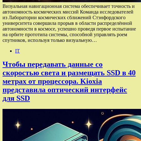
Визуальная навигационная система обеспечивает точность и
автономность космических миссий Команда исследователей
из Лаборатории космических сближений Стэнфордского
университета совершила прорыв в области распределённой
автономности в космосе, успешно проведя первое испытание
на орбите прототипа системы, способной управлять роем
спутников, используя только визуальную…
IT
Чтобы передавать данные со
скоростью света и размещать SSD в 40
метрах от процессора. Kioxia
представила оптический интерфейс
для SSD