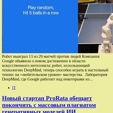
Робот выиграл 13 из 29 матчей против людей Компания
Google объявила о новом достижении в области
искусственного интеллекта: робот, использующий
технологию DeepMind, теперь способен играть в настольный
теннис на «любительском уровне» мастерства. Лаборатория
DeepMind, где Google работает над некоторыми из…
IT
Новый стартап ProRata обещает
покончить с массовым плагиатом
генеративных моделей ИИ