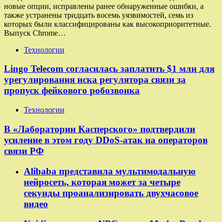
новые опции, исправлены ранее обнаруженные ошибки, а
также устранены тридцать восемь уязвимостей, семь из
которых были классифицированы как высокоприоритетные.
Выпуск Chrome…
Технологии
Lingo Telecom согласилась заплатить $1 млн для
урегулирования иска регулятора связи за
пропуск фейкового робозвонка
Технологии
В «Лаборатории Касперского» подтвердили
усиление в этом году DDoS-атак на операторов
связи РФ
Alibaba представила мультимодальную
нейросеть, которая может за четыре
секунды проанализировать двухчасовое
видео