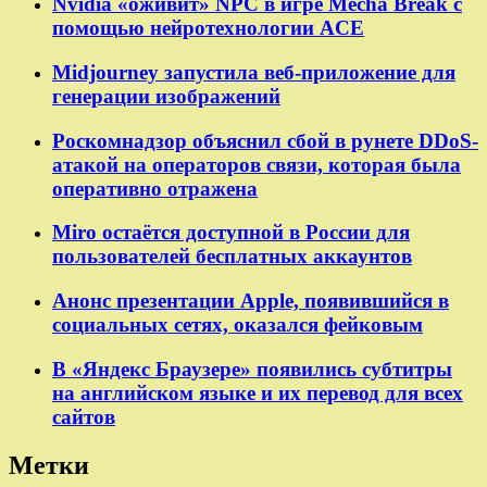
Nvidia «оживит» NPC в игре Mecha Break с
помощью нейротехнологии ACE
Midjourney запустила веб-приложение для
генерации изображений
Роскомнадзор объяснил сбой в рунете DDoS-
атакой на операторов связи, которая была
оперативно отражена
Miro остаётся доступной в России для
пользователей бесплатных аккаунтов
Анонс презентации Apple, появившийся в
социальных сетях, оказался фейковым
В «Яндекс Браузере» появились субтитры
на английском языке и их перевод для всех
сайтов
Метки