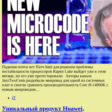
Падения почти нет Патч Intel для решения проблемы
нестабильности процессоров Raptor Lake выйдет уже в этом
месяце, но его уже протестировали. Авторы канала
JayzTwoCents раздобыли микрокод для одной из системных
плат и смогли сравнить производительность Core i9-14900K с
новым микрокодом…
IT
Уникальный продукт Huawei,