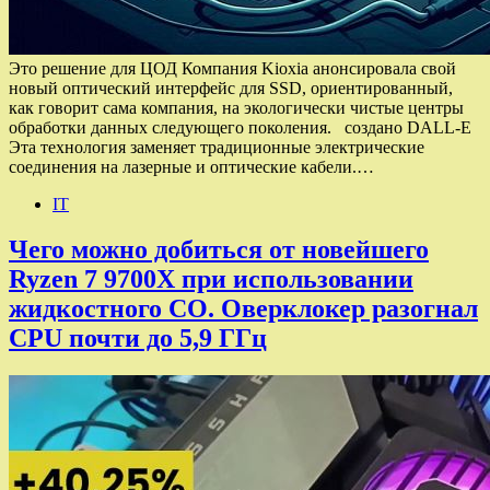
Это решение для ЦОД Компания Kioxia анонсировала свой
новый оптический интерфейс для SSD, ориентированный,
как говорит сама компания, на экологически чистые центры
обработки данных следующего поколения. создано DALL-E
Эта технология заменяет традиционные электрические
соединения на лазерные и оптические кабели.…
IT
Чего можно добиться от новейшего
Ryzen 7 9700X при использовании
жидкостного СО. Оверклокер разогнал
CPU почти до 5,9 ГГц