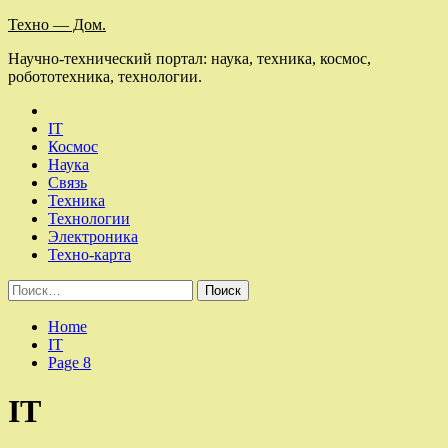
Skip
Техно — Дом.
to
Научно-технический портал: наука, техника, космос,
content
робототехника, технологии.
IT
Космос
Наука
Связь
Техника
Технологии
Электроника
Техно-карта
Найти:
Home
IT
Page 8
IT