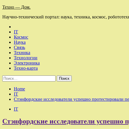
Skip
Техно — Дом.
to
Научно-технический портал: наука, техника, космос, робототех
content
IT
Космос
Наука
Связь
Техника
Технологии
Электроника
Техно-карта
Найти:
Home
IT
Стэнфордские исследователи успешно протестировали п
IT
Стэнфордские исследователи успешно п