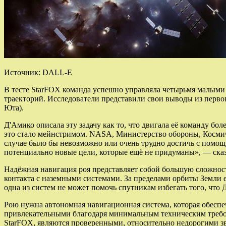
Источник: DALL-E
В тесте StarFOX команда успешно управляла четырьмя малыми 
траекторий. Исследователи представили свои выводы из первона
Юта).
Д'Амико описала эту задачу как то, что двигала её команду б
это стало мейнстримом. NASA, Министерство обороны, Косми
случае было бы невозможно или очень трудно достичь с помощ
потенциально новые цели, которые ещё не придуманы», — сказ
Надёжная навигация роя представляет собой большую сложнос
контакта с наземными системами. За пределами орбиты Земли е
одна из систем не может помочь спутникам избегать того, чт
Рою нужна автономная навигационная система, которая обеспе
привлекательными благодаря минимальным техническим требо
StarFOX, являются проверенными, относительно недорогими з