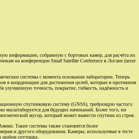
ную информацию, собранную с бортовых камер, для расчёта их
кам на конференции Small Satellite Conference в Логане (штат
смические системы с момента основания лаборатории. Теперь
в в координации для достижения целей, которые в противном
я улучшенную точность, покрытие, гибкость, надёжность и
игационную спутниковую систему (GNSS), требующую частого
гко масштабируется для будущих начинаний. Более того, ни
 космический мусор, который может вывести спутник из строя.
Амико. Такие системы также становятся более
рам и другого оборудования. Камеры, используемые в тесте
а любом спутнике.