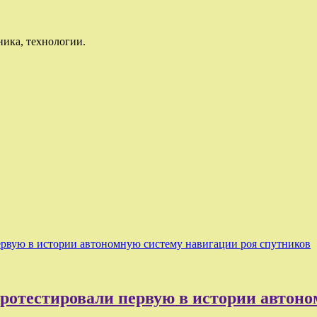
ника, технологии.
ервую в истории автономную систему навигации роя спутников
ротестировали первую в истории автоно