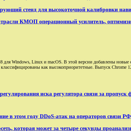
рующий стенд для высокоточной калибровки нав
трасли КМОП операционный усилитель, оптимизи
 128 для Windows, Linux и macOS. В этой версии добавлены новы
ли классифицированы как высокоприоритетные. Выпуск Chrome 1
урегулирования иска регулятора связи за пропуск
ие в этом году DDoS-атак на операторов связи РФ
сеть, которая может за четыре секунды проанализ