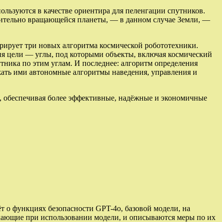
ользуются в качестве ориентира для пеленгации спутников.
сительно вращающейся планеты, — в данном случае Земли, —
грирует три новых алгоритма космической робототехники.
ия цели — углы, под которыми объекты, включая космический
утника по этим углам. И последнее: алгоритм определения
жать ими автономные алгоритмы наведения, управления и
, обеспечивая более эффективные, надёжные и экономичные
 о функциях безопасности GPT-4o, базовой модели, на
кающие при использовании модели, и описываются меры по их