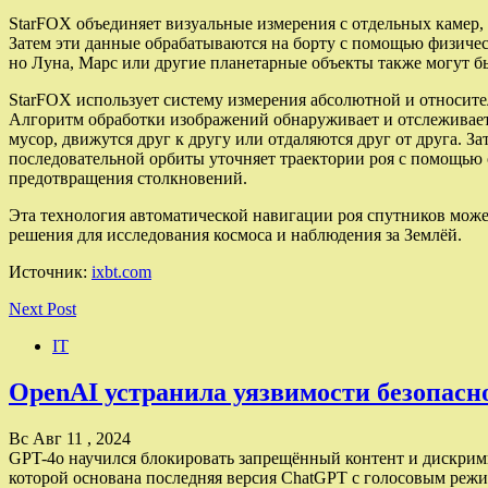
StarFOX объединяет визуальные измерения с отдельных камер, 
Затем эти данные обрабатываются на борту с помощью физиче
но Луна, Марс или другие планетарные объекты также могут б
StarFOX использует систему измерения абсолютной и относите
Алгоритм обработки изображений обнаруживает и отслеживает
мусор, движутся друг к другу или отдаляются друг от друга. 
последовательной орбиты уточняет траектории роя с помощью
предотвращения столкновений.
Эта технология автоматической навигации роя спутников мож
решения для исследования космоса и наблюдения за Землёй.
Источник:
ixbt.com
Next Post
IT
OpenAI устранила уязвимости безопасн
Вс Авг 11 , 2024
GPT-4o научился блокировать запрещённый контент и дискрим
которой основана последняя версия ChatGPT с голосовым реж