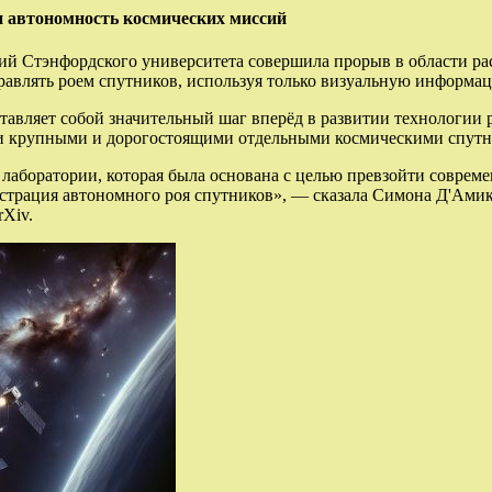
и автономность космических миссий
ий Стэнфордского университета совершила прорыв в области ра
равлять роем спутников, используя только визуальную информа
редставляет собой значительный шаг вперёд в развитии технологи
и крупными и дорогостоящими отдельными космическими спутн
 лаборатории, которая была основана с целью превзойти совреме
онстрация автономного роя спутников», — сказала Симона Д'Ами
rXiv.