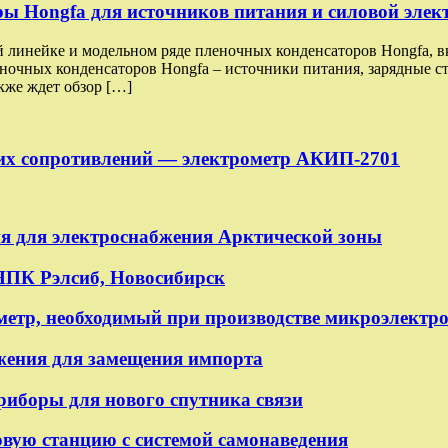
 Hongfa для источников питания и силовой элект
й линейке и модельном ряде пленочных конденсаторов Hongfa, 
чных конденсаторов Hongfa – источники питания, зарядные ста
кже ждет обзор […]
их сопротивлений — электрометр АКИП-2701
ия для электроснабжения Арктической зоны
НПК Рэлсиб, Новосибирск
метр, необходимый при производстве микроэлектр
яжения для замещения импорта
боры для нового спутника связи
вую станцию с системой самонаведения