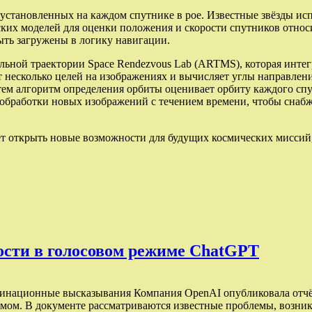
установленных на каждом спутнике в рое. Известные звёзды исп
ских моделей для оценки положения и скорости спутников отно
ыть загружены в логику навигации.
льной траектории Space Rendezvous Lab (ARTMS), которая инте
 несколько целей на изображениях и вычисляет углы направлен
Затем алгоритм определения орбиты оценивает орбиту каждого сп
 обработки новых изображений с течением времени, чтобы снаб
ет открыть новые возможности для будущих космических миссий
ости в голосовом режиме ChatGPT
инационные высказывания Компания OpenAI опубликовала отчёт
имом. В документе рассматриваются известные проблемы, возни