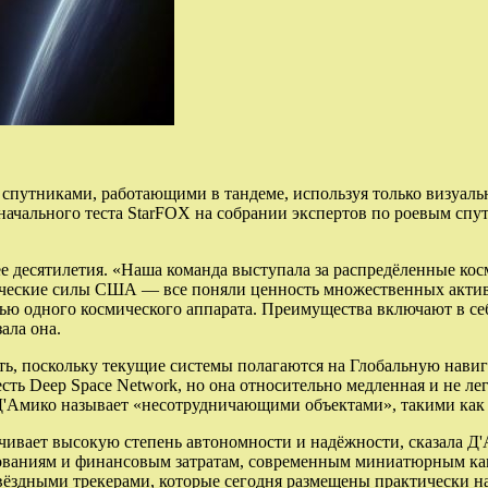
спутниками, работающими в тандеме, используя только визуаль
чального теста StarFOX на собрании экспертов по роевым спутни
олее десятилетия. «Наша команда выступала за распредёленные ко
ческие силы США — все поняли ценность множественных активо
ью одного космического аппарата. Преимущества включают в себ
ала она.
ть, поскольку текущие системы полагаются на Глобальную нав
сть Deep Space Network, но она относительно медленная и не ле
о Д'Амико называет «несотрудничающими объектами», такими как
чивает высокую степень автономности и надёжности, сказала Д'
ваниям и финансовым затратам, современным миниатюрным каме
вёздными трекерами, которые сегодня размещены практически н