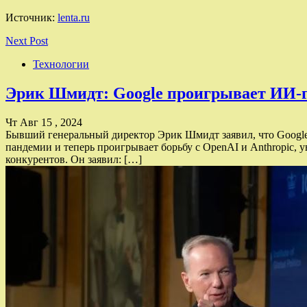
Источник:
lenta.ru
Next Post
Технологии
Эрик Шмидт: Google проигрывает ИИ-г
Чт Авг 15 , 2024
Бывший генеральный директор Эрик Шмидт заявил, что Google
пандемии и теперь проигрывает борьбу с OpenAI и Anthropic, 
конкурентов. Он заявил: […]