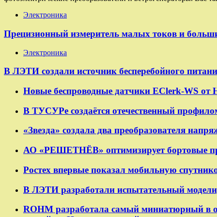
Электроника
Прецизионный измеритель малых токов и больш
Электроника
В ЛЭТИ создали источник бесперебойного питан
Новые беспроводные датчики EClerk-WS от 
В ТУСУРе создаётся отечественный профило
«Звезда» создала два преобразователя напр
АО «РЕШЕТНЁВ» оптимизирует бортовые при
Ростех впервые показал мобильную спутнико
В ЛЭТИ разработали испытательный модели
ROHM разработала самый миниатюрный в о