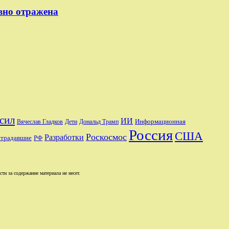
вно отражена
сил
ИИ
Информационная
Вячеслав Гладков
Дети
Дональд Трамп
Россия
США
Роскосмос
Разработки
традавшие
РФ
и за содержание материала не несет.