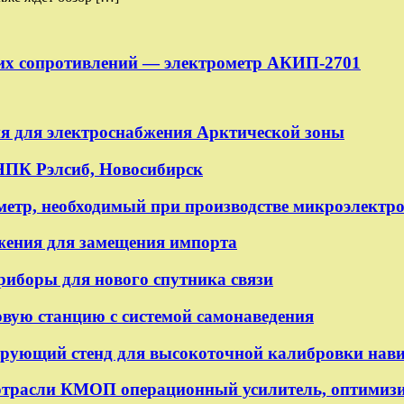
их сопротивлений — электрометр АКИП-2701
ия для электроснабжения Арктической зоны
НПК Рэлсиб, Новосибирск
метр, необходимый при производстве микроэлектр
яжения для замещения импорта
боры для нового спутника связи
вую станцию с системой самонаведения
рующий стенд для высокоточной калибровки нав
трасли КМОП операционный усилитель, оптимизи