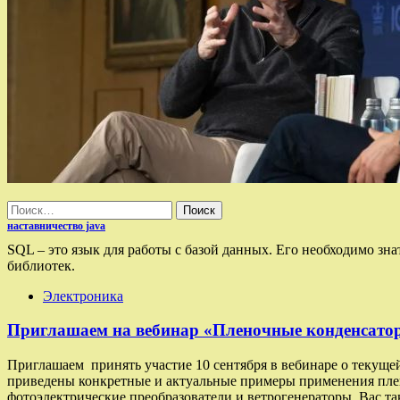
Найти:
наставничество java
SQL – это язык для работы с базой данных. Его необходимо з
библиотек.
Электроника
Приглашаем на вебинар «Пленочные конденсаторы
Приглашаем принять участие 10 сентября в вебинаре о текуще
приведены конкретные и актуальные примеры применения плено
фотоэлектрические преобразователи и ветрогенераторы. Вас та