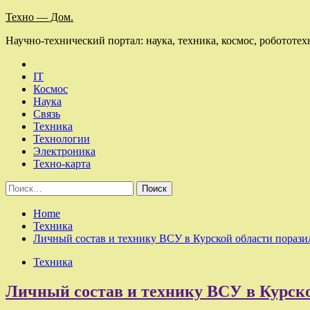
Skip
Техно — Дом.
to
Научно-технический портал: наука, техника, космос, робототех
content
IT
Космос
Наука
Связь
Техника
Технологии
Электроника
Техно-карта
Найти:
Home
Техника
Личный состав и технику ВСУ в Курской области пораз
Техника
Личный состав и технику ВСУ в Курск