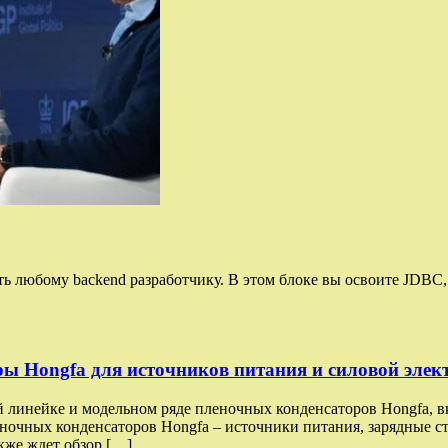
нать любому backend разработчику. В этом блоке вы освоите JD
 Hongfa для источников питания и силовой элект
й линейке и модельном ряде пленочных конденсаторов Hongfa, 
чных конденсаторов Hongfa – источники питания, зарядные ста
кже ждет обзор […]