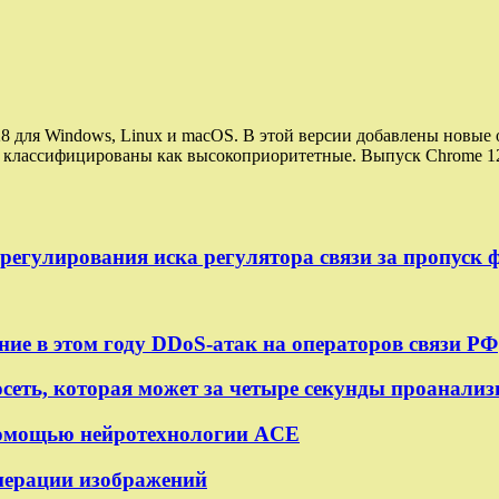
 128 для Windows, Linux и macOS. В этой версии добавлены новы
ли классифицированы как высокоприоритетные. Выпуск Chrome 1
урегулирования иска регулятора связи за пропуск
ие в этом году DDoS-атак на операторов связи РФ
сеть, которая может за четыре секунды проанализ
 помощью нейротехнологии ACE
енерации изображений