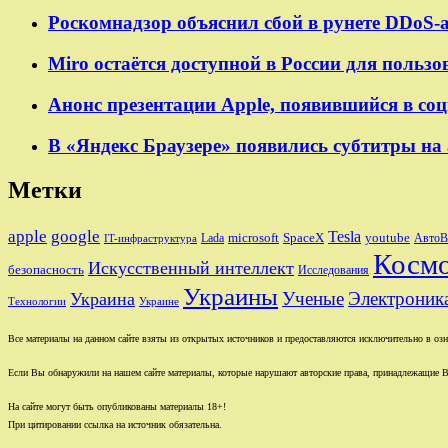
Роскомнадзор объяснил сбой в рунете DDoS-
Miro остаётся доступной в России для польз
Анонс презентации Apple, появившийся в со
В «Яндекс Браузере» появились субтитры на 
Метки
apple
google
Tesla
microsoft
SpaceX
youtube
Lada
Авто
IT-инфраструктура
Косм
Искусственный интеллект
безопасность
Исследования
Украины
Ученые
Электроник
Украина
Технологии
Украине
Все материалы на данном сайте взяты из открытых источников и предоставляются исключительно в озна
Если Вы обнаружили на нашем сайте материалы, которые нарушают авторские права, принадлежащие В
На сайте могут быть опубликованы материалы 18+!
При цитировании ссылка на источник обязательна.