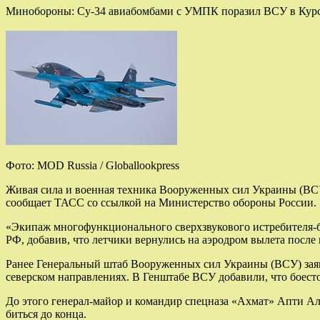
Минобороны: Су-34 авиабомбами с УМПК поразил ВСУ в Курс
Фото: MOD Russia / Globallookpress
Живая сила и военная техника Вооруженных сил Украины (ВС
сообщает ТАСС со ссылкой на Министерство обороны России.
«Экипаж многофункционального сверхзвукового истребителя-б
РФ, добавив, что летчики вернулись на аэродром вылета посл
Ранее Генеральный штаб Вооруженных сил Украины (ВСУ) заяви
северском направлениях. В Генштабе ВСУ добавили, что боес
До этого генерал-майор и командир спецназа «Ахмат» Апти Ала
биться до конца.