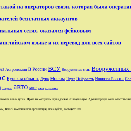
атакой на операторов связи, которая была операти
ователей бесплатных аккаунтов
циальных сетях, оказался фейковым
английском языке и их перевод для всех сайтов
ВСУ
Вооруженных 
В России
Астрономия
ВАЗ
Вооруженные силы
ос
Курская область
Москва
Новости России
Пос
Луна
Нейросеть
Наука
авто
а
мкс
Яндекс
наса
спутники
комительных целях. Права на материалы принадлежат их владельцам. Администрация сайта ответственност
ам, Вашей компании или организации, пожалуйста, сообщите нам.