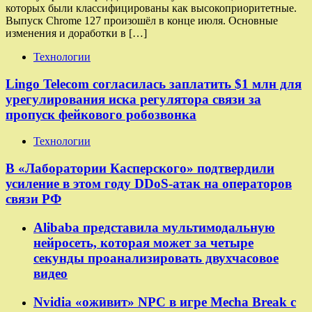
которых были классифицированы как высокоприоритетные.
Выпуск Chrome 127 произошёл в конце июля. Основные
изменения и доработки в […]
Технологии
Lingo Telecom согласилась заплатить $1 млн для
урегулирования иска регулятора связи за
пропуск фейкового робозвонка
Технологии
В «Лаборатории Касперского» подтвердили
усиление в этом году DDoS-атак на операторов
связи РФ
Alibaba представила мультимодальную
нейросеть, которая может за четыре
секунды проанализировать двухчасовое
видео
Nvidia «оживит» NPC в игре Mecha Break с