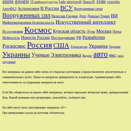
apple
google
Tesla
microsoft
SpaceX
youtube
Lada
IT-инфраструктура
ВСУ
В России
Астрономия
АвтоВАЗ
Вооруженные силы
Вооруженных сил
ИИ
Вячеслав Гладков
Дети
Дональд Трамп
Искусственный интеллект
Информационная безопасность
Космос
Курская область
Москва
Луна
Исследования
Наука
Разработки
Новости России
Пострадавшие
Нейросеть
РФ
Россия
США
Роскосмос
Украина
Технологии
Украине
авто
Украины
Ученые
Электроника
мкс
Яндекс
наса
спутники
Все материалы на данном сайте взяты из открытых источников и предоставляются исключительно в
ознакомительных целях. Права на материалы принадлежат их владельцам. Администрация сайта
ответственности за содержание материала не несет.
Если Вы обнаружили на нашем сайте материалы, которые нарушают авторские права, принадлежащие
Вам, Вашей компании или организации, пожалуйста, сообщите нам.
На сайте могут быть опубликованы материалы 18+!
При цитировании ссылка на источник обязательна.