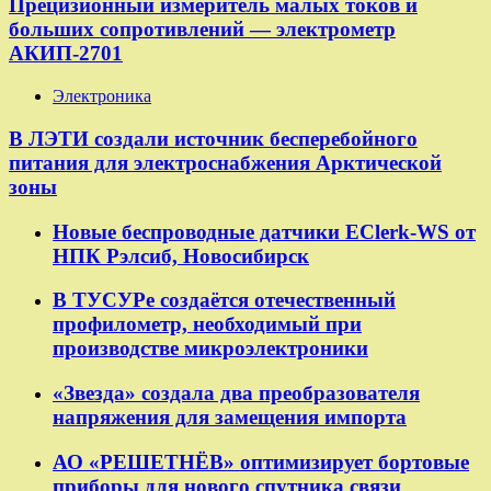
Прецизионный измеритель малых токов и
больших сопротивлений — электрометр
АКИП-2701
Электроника
В ЛЭТИ создали источник бесперебойного
питания для электроснабжения Арктической
зоны
Новые беспроводные датчики EClerk-WS от
НПК Рэлсиб, Новосибирск
В ТУСУРе создаётся отечественный
профилометр, необходимый при
производстве микроэлектроники
«Звезда» создала два преобразователя
напряжения для замещения импорта
АО «РЕШЕТНЁВ» оптимизирует бортовые
приборы для нового спутника связи