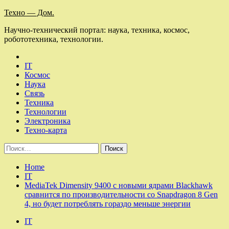
Skip
Техно — Дом.
to
Научно-технический портал: наука, техника, космос,
content
робототехника, технологии.
IT
Космос
Наука
Связь
Техника
Технологии
Электроника
Техно-карта
Найти:
Home
IT
MediaTek Dimensity 9400 с новыми ядрами Blackhawk
сравнится по производительности со Snapdragon 8 Gen
4, но будет потреблять гораздо меньше энергии
IT