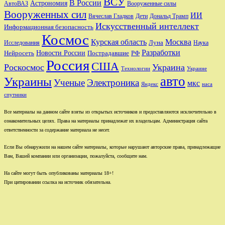
ВСУ
В России
Астрономия
АвтоВАЗ
Вооруженные силы
Вооруженных сил
ИИ
Вячеслав Гладков
Дети
Дональд Трамп
Искусственный интеллект
Информационная безопасность
Космос
Курская область
Москва
Луна
Исследования
Наука
Разработки
Новости России
Пострадавшие
Нейросеть
РФ
Россия
США
Роскосмос
Украина
Технологии
Украине
авто
Украины
Ученые
Электроника
мкс
Яндекс
наса
спутники
Все материалы на данном сайте взяты из открытых источников и предоставляются исключительно в
ознакомительных целях. Права на материалы принадлежат их владельцам. Администрация сайта
ответственности за содержание материала не несет.
Если Вы обнаружили на нашем сайте материалы, которые нарушают авторские права, принадлежащие
Вам, Вашей компании или организации, пожалуйста, сообщите нам.
На сайте могут быть опубликованы материалы 18+!
При цитировании ссылка на источник обязательна.