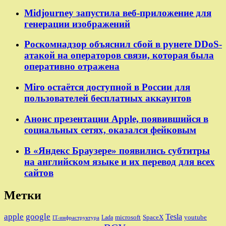
Midjourney запустила веб-приложение для
генерации изображений
Роскомнадзор объяснил сбой в рунете DDoS-
атакой на операторов связи, которая была
оперативно отражена
Miro остаётся доступной в России для
пользователей бесплатных аккаунтов
Анонс презентации Apple, появившийся в
социальных сетях, оказался фейковым
В «Яндекс Браузере» появились субтитры
на английском языке и их перевод для всех
сайтов
Метки
apple
google
Tesla
microsoft
SpaceX
youtube
Lada
IT-инфраструктура