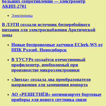
больших сопротивлений — электрометр
АКИП-2701
Электроника
В ЛЭТИ создали источник бесперебойного
питания для электроснабжения Арктической
зоны
Новые беспроводные датчики EClerk-WS от
НПК Рэлсиб, Новосибирск
В ТУСУРе создаётся отечественный
профилометр, необходимый при
производстве микроэлектроники
«Звезда» создала два преобразователя
напряжения для замещения импорта
АО «РЕШЕТНЁВ» оптимизирует бортовые
приборы для нового спутника связи