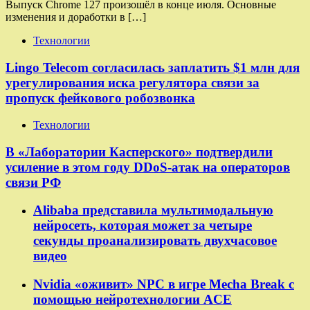
Выпуск Chrome 127 произошёл в конце июля. Основные
изменения и доработки в […]
Технологии
Lingo Telecom согласилась заплатить $1 млн для
урегулирования иска регулятора связи за
пропуск фейкового робозвонка
Технологии
В «Лаборатории Касперского» подтвердили
усиление в этом году DDoS-атак на операторов
связи РФ
Alibaba представила мультимодальную
нейросеть, которая может за четыре
секунды проанализировать двухчасовое
видео
Nvidia «оживит» NPC в игре Mecha Break с
помощью нейротехнологии ACE