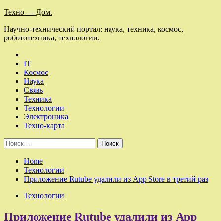
Skip
Техно — Дом.
to
Научно-технический портал: наука, техника, космос,
content
робототехника, технологии.
IT
Космос
Наука
Связь
Техника
Технологии
Электроника
Техно-карта
Найти:
Home
Технологии
Приложение Rutube удалили из App Store в третий раз
Технологии
Приложение Rutube удалили из App