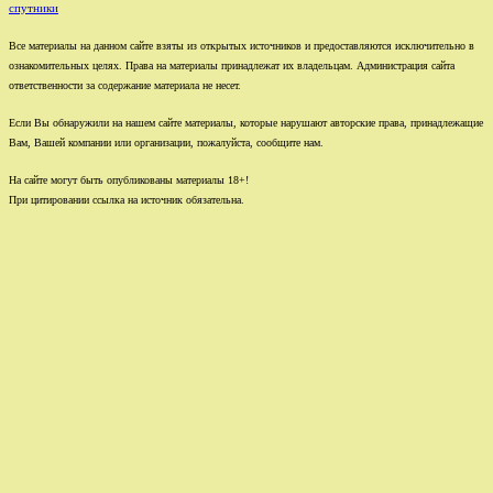
спутники
Все материалы на данном сайте взяты из открытых источников и предоставляются исключительно в
ознакомительных целях. Права на материалы принадлежат их владельцам. Администрация сайта
ответственности за содержание материала не несет.
Если Вы обнаружили на нашем сайте материалы, которые нарушают авторские права, принадлежащие
Вам, Вашей компании или организации, пожалуйста, сообщите нам.
На сайте могут быть опубликованы материалы 18+!
При цитировании ссылка на источник обязательна.