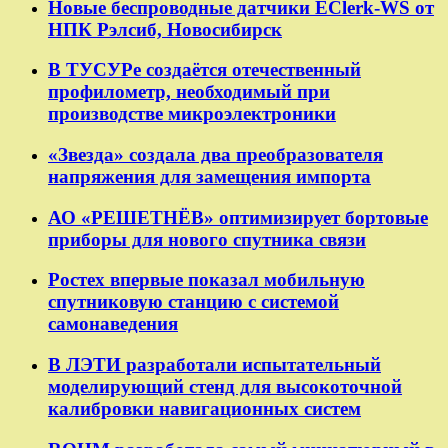
Новые беспроводные датчики EClerk-WS от
НПК Рэлсиб, Новосибирск
В ТУСУРе создаётся отечественный
профилометр, необходимый при
производстве микроэлектроники
«Звезда» создала два преобразователя
напряжения для замещения импорта
АО «РЕШЕТНЁВ» оптимизирует бортовые
приборы для нового спутника связи
Ростех впервые показал мобильную
спутниковую станцию с системой
самонаведения
В ЛЭТИ разработали испытательный
моделирующий стенд для высокоточной
калибровки навигационных систем