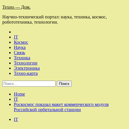
Skip
Техно — Дом.
to
Научно-технический портал: наука, техника, космос,
content
робототехника, технологии.
IT
Космос
Наука
Связь
Техника
Технологии
Электроника
Техно-карта
Найти:
Home
IT
Роскосмос показал макет коммерческого модуля
Российской орбитальной станции
IT