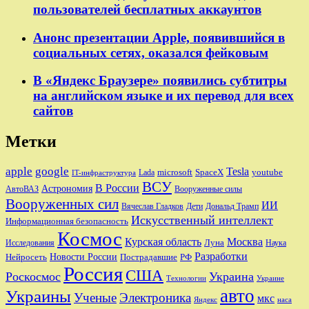
пользователей бесплатных аккаунтов
Анонс презентации Apple, появившийся в
социальных сетях, оказался фейковым
В «Яндекс Браузере» появились субтитры
на английском языке и их перевод для всех
сайтов
Метки
apple
google
Tesla
microsoft
SpaceX
youtube
Lada
IT-инфраструктура
ВСУ
В России
Астрономия
АвтоВАЗ
Вооруженные силы
Вооруженных сил
ИИ
Вячеслав Гладков
Дети
Дональд Трамп
Искусственный интеллект
Информационная безопасность
Космос
Курская область
Москва
Луна
Исследования
Наука
Разработки
Новости России
Пострадавшие
Нейросеть
РФ
Россия
США
Роскосмос
Украина
Технологии
Украине
авто
Украины
Ученые
Электроника
мкс
Яндекс
наса