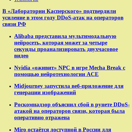
В «Лаборатории Касперского» подтвердили
усиление в этом году DDoS-атак на операторов
связи РФ
Alibaba представила мультимодальную
нейросеть, которая может за четыре
секунды проанализировать двухчасовое
видео
Nvidia «оживит» NPC в игре Mecha Break с
помощью нейротехнологии ACE
Midjourney запустила веб-приложение для
генерации изображений
Роскомнадзор объяснил сбой в рунете DDoS-
атакой на операторов связи, которая была
оперативно отражена
Miro остаётся доступной в России для