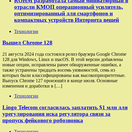
ROHM разработала самый миниатюрный в
отрасли КМОП операционный усилитель,
оптимизированный для смартфонов и
компактных устройств Интернета вещей
Технологии
Вышел Chrome 128
21 августа 2024 года состоялся релиз браузера Google Chrome
128 для Windows, Linux и macOS. В этой версии добавлены
новые опции, исправлены ранее обнаруженные ошибки, а
также устранены тридцать восемь уязвимостей, семь из
которых были классифицированы как высокоприоритетные.
Выпуск Chrome 127 произошёл в конце июля. Основные
изменения и доработки в […]
Технологии
Lingo Telecom согласилась заплатить $1 млн для
урегулирования иска регулятора связи за
пропуск фейкового робозвонка
Технологии