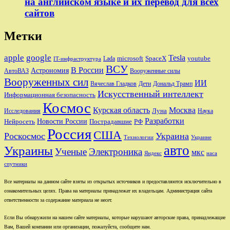
на английском языке и их перевод для всех
сайтов
Метки
apple
google
Tesla
microsoft
SpaceX
youtube
Lada
IT-инфраструктура
ВСУ
В России
Астрономия
АвтоВАЗ
Вооруженные силы
Вооруженных сил
ИИ
Вячеслав Гладков
Дети
Дональд Трамп
Искусственный интеллект
Информационная безопасность
Космос
Курская область
Москва
Луна
Исследования
Наука
Разработки
Новости России
Пострадавшие
Нейросеть
РФ
Россия
США
Роскосмос
Украина
Технологии
Украине
авто
Украины
Ученые
Электроника
мкс
Яндекс
наса
спутники
Все материалы на данном сайте взяты из открытых источников и предоставляются исключительно в
ознакомительных целях. Права на материалы принадлежат их владельцам. Администрация сайта
ответственности за содержание материала не несет.
Если Вы обнаружили на нашем сайте материалы, которые нарушают авторские права, принадлежащие
Вам, Вашей компании или организации, пожалуйста, сообщите нам.