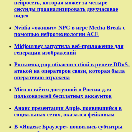
нейросеть, которая может за четыре
секунды проанализировать двухчасовое
видео
Nvidia «оживит» NPC в игре Mecha Break с
помощью нейротехнологии ACE
Midjourney запустила веб-приложение для
генерации изображений
Роскомнадзор объяснил сбой в рунете DDoS-
атакой на операторов связи, которая была
оперативно отражена
Miro остаётся доступной в России для
пользователей бесплатных аккаунтов
Анонс презентации Apple, появившийся в
социальных сетях, оказался фейковым
В «Яндекс Браузере» появились субтитры