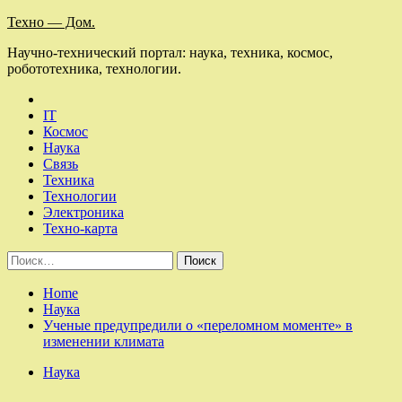
Skip
Техно — Дом.
to
Научно-технический портал: наука, техника, космос,
content
робототехника, технологии.
IT
Космос
Наука
Связь
Техника
Технологии
Электроника
Техно-карта
Найти:
Home
Наука
Ученые предупредили о «переломном моменте» в
изменении климата
Наука