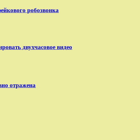
 фейкового робозвонка
ировать двухчасовое видео
вно отражена