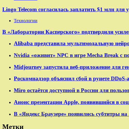
Lingo Telecom согласилась заплатить $1 млн для 
Технологии
В «Лаборатории Касперского» подтвердили усилен
Alibaba представила мультимодальную нейро
Nvidia «оживит» NPC в игре Mecha Break с
Midjourney запустила веб-приложение для г
Роскомнадзор объяснил сбой в рунете DDoS-
Miro остаётся доступной в России для польз
Анонс презентации Apple, появившийся в со
В «Яндекс Браузере» появились субтитры на 
Метки