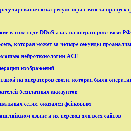
урегулирования иска регулятора связи за пропуск
ие в этом году DDoS-атак на операторов связи РФ
сеть, которая может за четыре секунды проанализ
 помощью нейротехнологии ACE
енерации изображений
атакой на операторов связи, которая была операти
ователей бесплатных аккаунтов
циальных сетях, оказался фейковым
английском языке и их перевод для всех сайтов