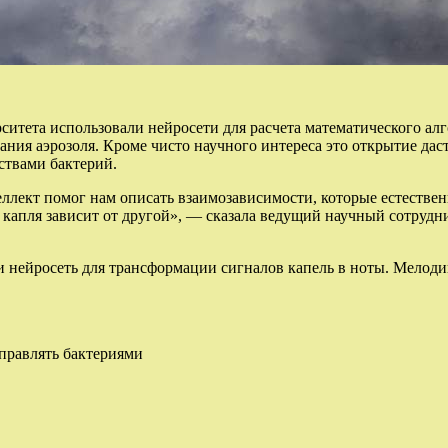
итета использовали нейросети для расчета математического ал
ования аэрозоля. Кроме чисто научного интереса это открытие д
ствами бактерий.
ллект помог нам описать взаимозависимости, которые естестве
дна капля зависит от другой», — сказала ведущий научный сотр
 нейросеть для трансформации сигналов капель в ноты. Мелоди
управлять бактериями