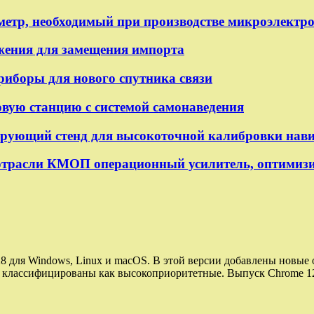
метр, необходимый при производстве микроэлектр
яжения для замещения импорта
боры для нового спутника связи
вую станцию с системой самонаведения
рующий стенд для высокоточной калибровки нав
трасли КМОП операционный усилитель, оптимизи
 128 для Windows, Linux и macOS. В этой версии добавлены новы
ли классифицированы как высокоприоритетные. Выпуск Chrome 1