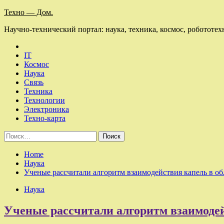
Skip
Техно — Дом.
to
Научно-технический портал: наука, техника, космос, робототех
content
IT
Космос
Наука
Связь
Техника
Технологии
Электроника
Техно-карта
Найти:
Home
Наука
Ученые рассчитали алгоритм взаимодействия капель в об
Наука
Ученые рассчитали алгоритм взаимодей