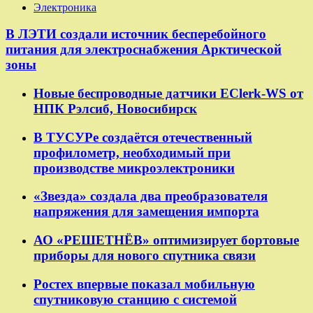
Электроника
В ЛЭТИ создали источник бесперебойного
питания для электроснабжения Арктической
зоны
Новые беспроводные датчики EClerk-WS от
НПК Рэлсиб, Новосибирск
В ТУСУРе создаётся отечественный
профилометр, необходимый при
производстве микроэлектроники
«Звезда» создала два преобразователя
напряжения для замещения импорта
АО «РЕШЕТНЁВ» оптимизирует бортовые
приборы для нового спутника связи
Ростех впервые показал мобильную
спутниковую станцию с системой