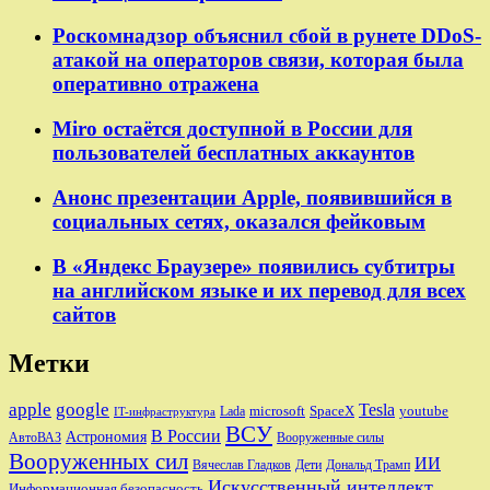
Роскомнадзор объяснил сбой в рунете DDoS-
атакой на операторов связи, которая была
оперативно отражена
Miro остаётся доступной в России для
пользователей бесплатных аккаунтов
Анонс презентации Apple, появившийся в
социальных сетях, оказался фейковым
В «Яндекс Браузере» появились субтитры
на английском языке и их перевод для всех
сайтов
Метки
apple
google
Tesla
microsoft
SpaceX
youtube
Lada
IT-инфраструктура
ВСУ
В России
Астрономия
АвтоВАЗ
Вооруженные силы
Вооруженных сил
ИИ
Вячеслав Гладков
Дети
Дональд Трамп
Искусственный интеллект
Информационная безопасность