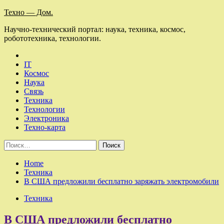
Skip
Техно — Дом.
to
Научно-технический портал: наука, техника, космос,
content
робототехника, технологии.
IT
Космос
Наука
Связь
Техника
Технологии
Электроника
Техно-карта
Найти:
Home
Техника
В США предложили бесплатно заряжать электромобили
Техника
В США предложили бесплатно