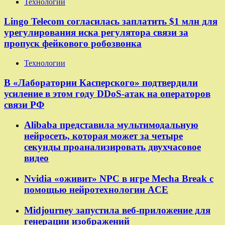
Технологии
Lingo Telecom согласилась заплатить $1 млн для
урегулирования иска регулятора связи за
пропуск фейкового робозвонка
Технологии
В «Лаборатории Касперского» подтвердили
усиление в этом году DDoS-атак на операторов
связи РФ
Alibaba представила мультимодальную
нейросеть, которая может за четыре
секунды проанализировать двухчасовое
видео
Nvidia «оживит» NPC в игре Mecha Break с
помощью нейротехнологии ACE
Midjourney запустила веб-приложение для
генерации изображений