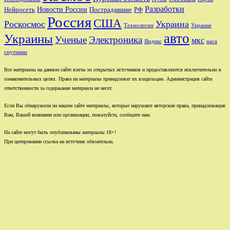
Разработки
Новости России
Пострадавшие
Нейросеть
РФ
Россия
США
Роскосмос
Украина
Технологии
Украине
авто
Украины
Ученые
Электроника
мкс
Яндекс
наса
спутники
Все материалы на данном сайте взяты из открытых источников и предоставляются исключительно в
ознакомительных целях. Права на материалы принадлежат их владельцам. Администрация сайта
ответственности за содержание материала не несет.
Если Вы обнаружили на нашем сайте материалы, которые нарушают авторские права, принадлежащие
Вам, Вашей компании или организации, пожалуйста, сообщите нам.
На сайте могут быть опубликованы материалы 18+!
При цитировании ссылка на источник обязательна.