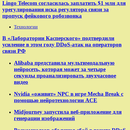
Lingo Telecom согласилась заплатить $1 млн для
урегулирования иска регулятора связи за
пропуск фейкового робозвонка
Технологии
В «Лаборатории Касперского» подтвердили
усиление в этом году DDoS-атак на операторов
связи РФ
Alibaba представила мультимодальную
нейросеть, которая может за четыре
секунды проанализировать двухчасовое
видео
Nvidia «оживит» NPC в игре Mecha Break с
помощью нейротехнологии ACE
Midjourney запустила веб-приложение для
генерации изображений