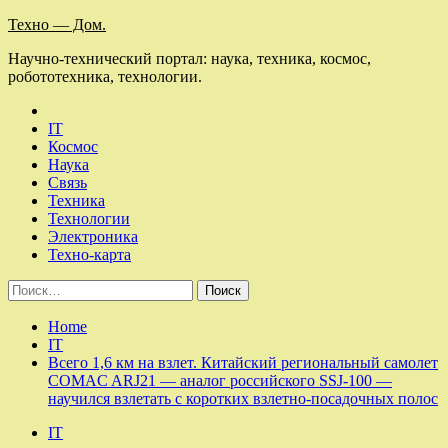
Skip
Техно — Дом.
to
Научно-технический портал: наука, техника, космос,
content
робототехника, технологии.
IT
Космос
Наука
Связь
Техника
Технологии
Электроника
Техно-карта
Найти:
Home
IT
Всего 1,6 км на взлет. Китайский региональный самолет
COMAC ARJ21 — аналог российского SSJ-100 —
научился взлетать с коротких взлетно-посадочных полос
IT