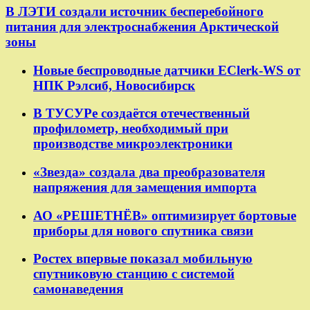
В ЛЭТИ создали источник бесперебойного
питания для электроснабжения Арктической
зоны
Новые беспроводные датчики EClerk-WS от
НПК Рэлсиб, Новосибирск
В ТУСУРе создаётся отечественный
профилометр, необходимый при
производстве микроэлектроники
«Звезда» создала два преобразователя
напряжения для замещения импорта
АО «РЕШЕТНЁВ» оптимизирует бортовые
приборы для нового спутника связи
Ростех впервые показал мобильную
спутниковую станцию с системой
самонаведения