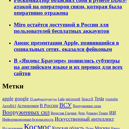
Роскомнадзор объяснил сбой в рунете DDoS-
атакой на операторов связи, которая была
оперативно отражена
Miro остаётся доступной в России для
пользователей бесплатных аккаунтов
Анонс презентации Apple, появившийся в
социальных сетях, оказался фейковым
В «Яндекс Браузере» появились субтитры
на английском языке и их перевод для всех
сайтов
Метки
apple
google
Tesla
microsoft
SpaceX
youtube
Lada
IT-инфраструктура
ВСУ
В России
Астрономия
АвтоВАЗ
Вооруженные силы
Вооруженных сил
ИИ
Вячеслав Гладков
Дети
Дональд Трамп
Искусственный интеллект
Информационная безопасность
Космос
Курская область
Москва
Луна
Исследования
Наука