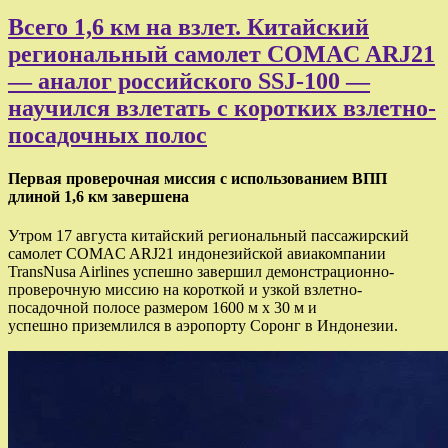
Всего 1,6 км на взлет. Китайский
региональный самолет COMAC ARJ21
— аналог российского SSJ-100 —
научился взлетать с коротких взлетно-
посадочных полос
Первая проверочная миссия с использованием ВПП
длиной 1,6 км завершена
Утром 17 августа китайский региональный пассажирский
самолет COMAC ARJ21 индонезийской авиакомпании
TransNusa Airlines успешно завершил демонстрационно-
проверочную миссию на короткой и узкой взлетно-
посадочной полосе размером 1600 м x 30 м и
успешно приземлился в аэропорту Соронг в Индонезии.