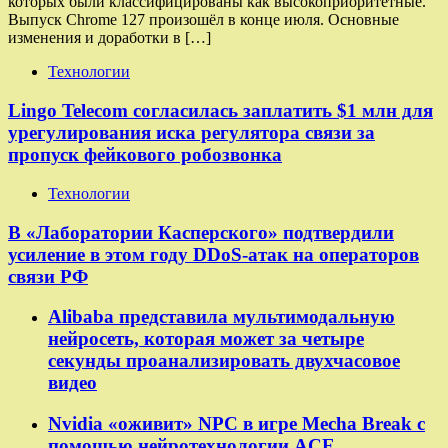
которых были классифицированы как высокоприоритетные.
Выпуск Chrome 127 произошёл в конце июля. Основные
изменения и доработки в […]
Технологии
Lingo Telecom согласилась заплатить $1 млн для
урегулирования иска регулятора связи за
пропуск фейкового робозвонка
Технологии
В «Лаборатории Касперского» подтвердили
усиление в этом году DDoS-атак на операторов
связи РФ
Alibaba представила мультимодальную
нейросеть, которая может за четыре
секунды проанализировать двухчасовое
видео
Nvidia «оживит» NPC в игре Mecha Break с
помощью нейротехнологии ACE