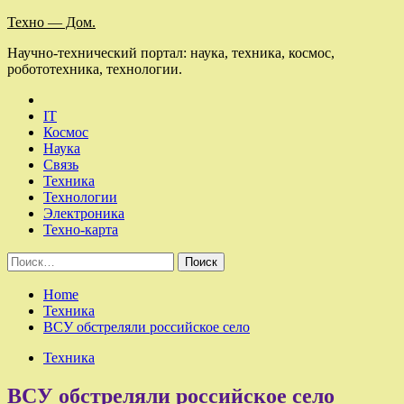
Skip
Техно — Дом.
to
Научно-технический портал: наука, техника, космос,
content
робототехника, технологии.
IT
Космос
Наука
Связь
Техника
Технологии
Электроника
Техно-карта
Найти:
Home
Техника
ВСУ обстреляли российское село
Техника
ВСУ обстреляли российское село