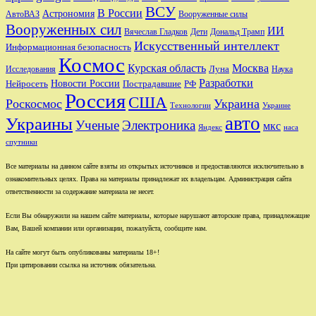
ВСУ
В России
Астрономия
АвтоВАЗ
Вооруженные силы
Вооруженных сил
ИИ
Вячеслав Гладков
Дети
Дональд Трамп
Искусственный интеллект
Информационная безопасность
Космос
Курская область
Москва
Луна
Исследования
Наука
Разработки
Новости России
Пострадавшие
Нейросеть
РФ
Россия
США
Роскосмос
Украина
Технологии
Украине
авто
Украины
Ученые
Электроника
мкс
Яндекс
наса
спутники
Все материалы на данном сайте взяты из открытых источников и предоставляются исключительно в
ознакомительных целях. Права на материалы принадлежат их владельцам. Администрация сайта
ответственности за содержание материала не несет.
Если Вы обнаружили на нашем сайте материалы, которые нарушают авторские права, принадлежащие
Вам, Вашей компании или организации, пожалуйста, сообщите нам.
На сайте могут быть опубликованы материалы 18+!
При цитировании ссылка на источник обязательна.