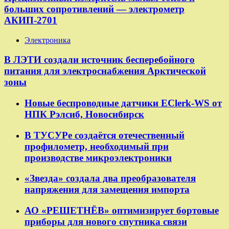
больших сопротивлений — электрометр
АКИП-2701
Электроника
В ЛЭТИ создали источник бесперебойного
питания для электроснабжения Арктической
зоны
Новые беспроводные датчики EClerk-WS от
НПК Рэлсиб, Новосибирск
В ТУСУРе создаётся отечественный
профилометр, необходимый при
производстве микроэлектроники
«Звезда» создала два преобразователя
напряжения для замещения импорта
АО «РЕШЕТНЁВ» оптимизирует бортовые
приборы для нового спутника связи