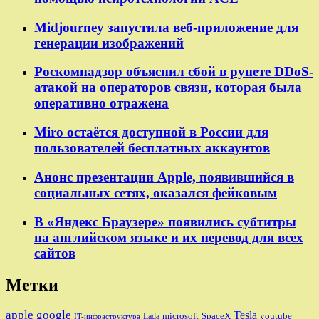
Midjourney запустила веб-приложение для
генерации изображений
Роскомнадзор объяснил сбой в рунете DDoS-
атакой на операторов связи, которая была
оперативно отражена
Miro остаётся доступной в России для
пользователей бесплатных аккаунтов
Анонс презентации Apple, появившийся в
социальных сетях, оказался фейковым
В «Яндекс Браузере» появились субтитры
на английском языке и их перевод для всех
сайтов
Метки
apple
google
Tesla
microsoft
SpaceX
youtube
Lada
IT-инфраструктура